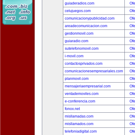
guiaderadios.com
Ofe
celujuegos.com
Ofe
comunicacionypublicidad.com
Ofe
areadecomunicacion.com
Ofe
gestionmovil.com
Ofe
guiaradio.com
Ofe
sutelefonomovil.com
Ofe
i-movil.com
Ofe
contactosprivados.com
Ofe
comunicacionesempresariales.com
Ofe
planmovil.com
Ofe
mensajeriaempresarial.com
Ofe
ventademoviles.com
Ofe
e-conferencia.com
Ofe
fonox.net
Ofe
misllamadas.com
Ofe
misllamados.com
Ofe
telefoniadigital.com
Ofe