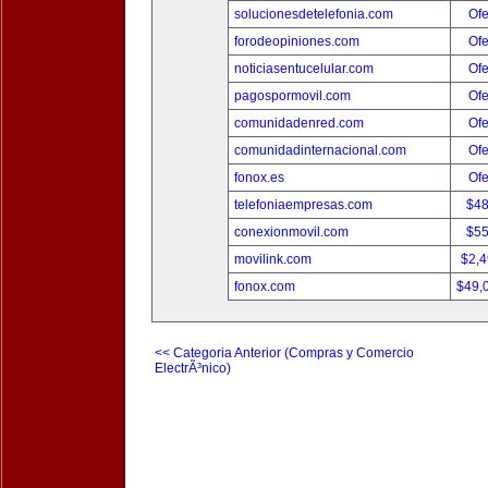
solucionesdetelefonia.com
Ofe
forodeopiniones.com
Ofe
noticiasentucelular.com
Ofe
pagospormovil.com
Ofe
comunidadenred.com
Ofe
comunidadinternacional.com
Ofe
fonox.es
Ofe
telefoniaempresas.com
$4
conexionmovil.com
$5
movilink.com
$2,
fonox.com
$49,
<< Categoria Anterior (Compras y Comercio
ElectrÃ³nico)