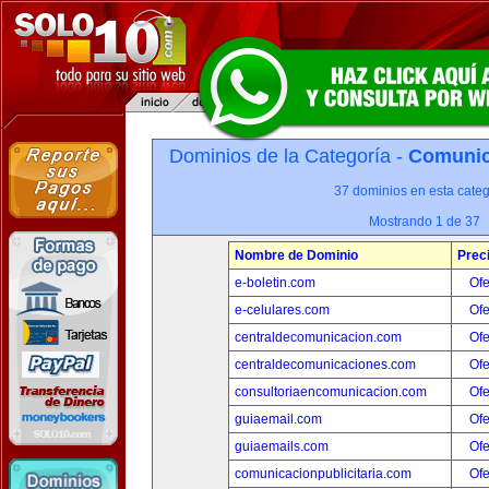
Dominios de la Categoría -
Comunica
37 dominios en esta categ
Mostrando 1 de 37
Nombre de Dominio
Prec
e-boletin.com
Ofe
e-celulares.com
Ofe
centraldecomunicacion.com
Ofe
centraldecomunicaciones.com
Ofe
consultoriaencomunicacion.com
Ofe
guiaemail.com
Ofe
guiaemails.com
Ofe
comunicacionpublicitaria.com
Ofe