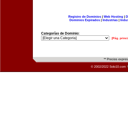
Registro de Dominios
|
Web Hosting
|
D
Dominios Expirados
|
Industrias
|
Indu
Categorías de Dominio:
[Pág. princi
** Precios expre
© 2002/2022 Solo10.com