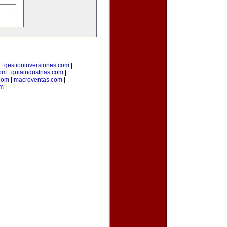
|
gestioninversiones.com
|
om
|
guiaindustrias.com
|
.com
|
macroventas.com
|
om
|