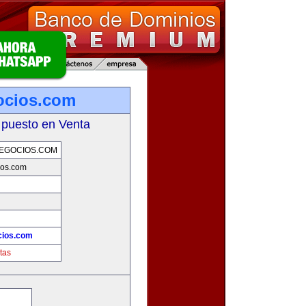
ocios.com
 puesto en Venta
EGOCIOS.COM
ios.com
cios.com
tas