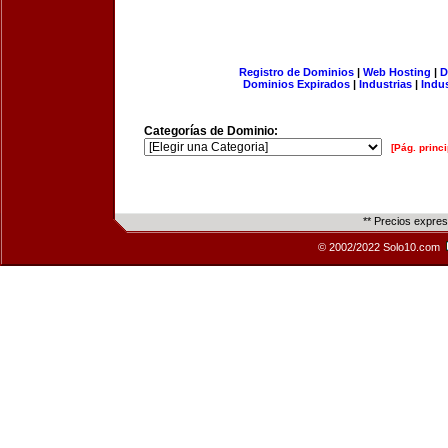
Registro de Dominios
|
Web Hosting
|
D
Dominios Expirados
|
Industrias
|
Indu
Categorías de Dominio:
[Pág. princi
** Precios expre
© 2002/2022 Solo10.com