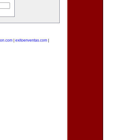
cion.com
|
exitoenventas.com
|