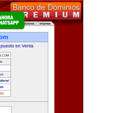
com
 puesto en Venta
N.COM
om
ud
oferta!
com
tas