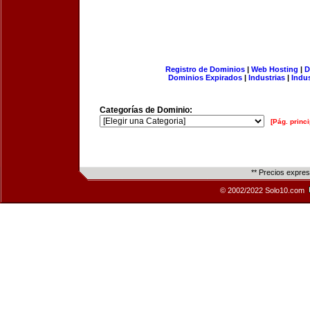
Registro de Dominios
|
Web Hosting
|
D
Dominios Expirados
|
Industrias
|
Indu
Categorías de Dominio:
[Pág. princi
** Precios expre
© 2002/2022 Solo10.com