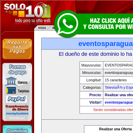
eventosparagu
El dueño de este dominio lo ha
Mayusculas:
EVENTOSPARA
Minusculas:
eventosparaguay
Longitud:
15 caracteres
Categorias:
TelevisiÃ³n y Esp
Precio:
Realizar una ofe
Visitar!
eventosparagua
Serán consideradas ofer
Realizar una Oferta