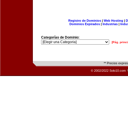
Registro de Dominios
|
Web Hosting
|
D
Dominios Expirados
|
Industrias
|
Indu
Categorías de Dominio:
[Pág. princi
** Precios expre
© 2002/2022 Solo10.com