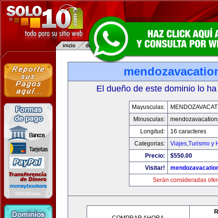
mendozavacatio
El dueño de este dominio lo ha
Mayusculas:
MENDOZAVACAT
Minusculas:
mendozavacation
Longitud:
16 caracteres
Categorias:
Viajes,Turismo y
Precio:
$550.00
Visitar!
mendozavacatio
Serán consideradas ofer
R