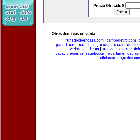
Precio Ofrecido $
Otros dominios en venta:
tunegocioencasa.com
|
campodetiro.com
|
ganadineroahora.com
|
guiadeperu.com
|
destin
webdesalud.com
|
areaviajes.com
|
hote
vacacionesenvenezuela.com
|
apartamentosurug
oficinasdenegocios.co