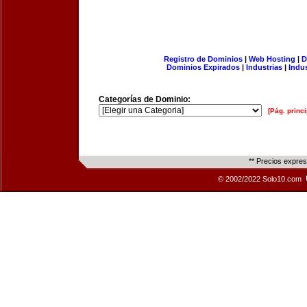
Registro de Dominios
|
Web Hosting
|
D
Dominios Expirados
|
Industrias
|
Indu
Categorías de Dominio:
[Pág. princi
** Precios expre
© 2002/2022 Solo10.com