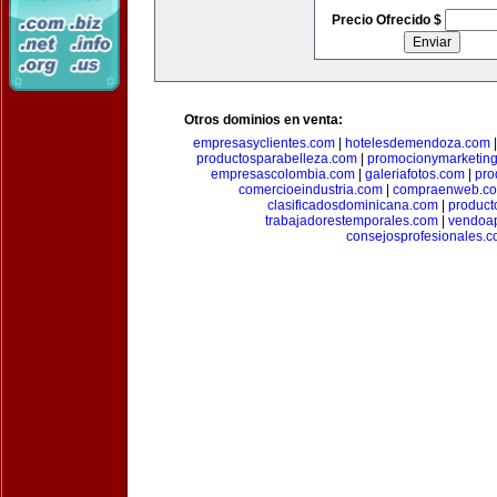
Precio Ofrecido $
Otros dominios en venta:
empresasyclientes.com
|
hotelesdemendoza.com
productosparabelleza.com
|
promocionymarketin
empresascolombia.com
|
galeriafotos.com
|
pro
comercioeindustria.com
|
compraenweb.c
clasificadosdominicana.com
|
product
trabajadorestemporales.com
|
vendoa
consejosprofesionales.