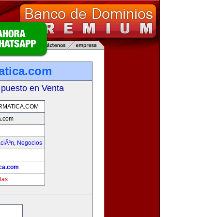
atica.com
 puesto en Venta
RMATICA.COM
a.com
aciÃ³n
,
Negocios
ica.com
tas