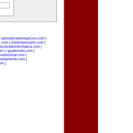
|
operadoradenegocios.com
|
g.com
|
clubempresario.com
|
ductosdeinformatica.com
|
om
|
i-guatemala.com
|
oramusical.com
|
partamento.com
|
com
|