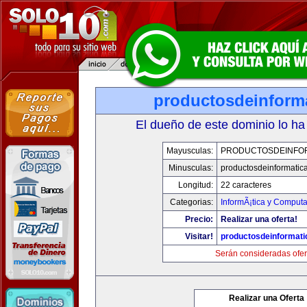
productosdeinform
El dueño de este dominio lo ha
Mayusculas:
PRODUCTOSDEINFO
Minusculas:
productosdeinformatic
Longitud:
22 caracteres
Categorias:
InformÃ¡tica y Comput
Precio:
Realizar una oferta!
Visitar!
productosdeinformat
Serán consideradas ofer
Realizar una Oferta