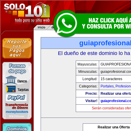
guiaprofesiona
El dueño de este dominio lo ha
Mayusculas:
GUIAPROFESION
Minusculas:
guiaprofesional.c
Longitud:
15 caracteres
Categorias:
Portales
,
Profesio
Precio:
Realizar una ofert
Visitar!
guiaprofesional.c
Serán consideradas ofer
Realizar una Oferta