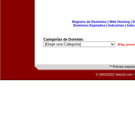
Registro de Dominios
|
Web Hosting
|
D
Dominios Expirados
|
Industrias
|
Indu
Categorías de Dominio:
[Pág. princi
** Precios expre
© 2002/2022 Solo10.com