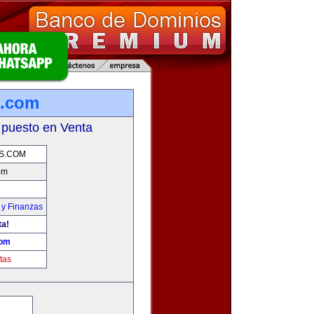
s.com
 puesto en Venta
S.COM
om
 y Finanzas
ta!
com
tas