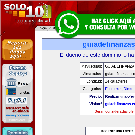
guiadefinanza
El dueño de este dominio lo ha
Mayusculas:
GUIADEFINANZA
Minusculas:
guiadefinanzas.c
Longitud:
14 caracteres
Categorias:
Economia, Dinero
Precio:
Realizar una ofer
Visitar!
guiadefinanzas.
Serán consideradas ofer
Realizar una Oferta