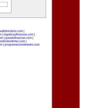
ultidirectorio.com
|
m
|
logisticayfinanzas.com
|
com
|
guiadefinanzas.com
|
oletindeofertas.com
|
om
|
programaciondewebs.com