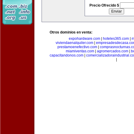
Precio Ofrecido $
Otros dominios en venta:
expohardware.com
|
hoteles365.com
|
m
viviendaenalquiler.com
|
empresadesdecasa.co
prestamoenefectivo.com
|
comprasnocturnas.
miamiventas.com
|
agromercados.com
|
b
capacitandonos.com
|
comercializadoraindustrial.c
|