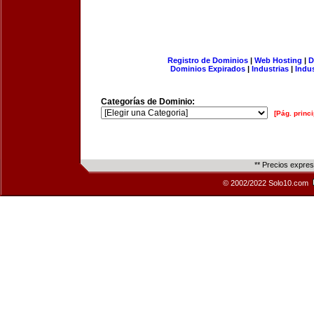
Registro de Dominios
|
Web Hosting
|
D
Dominios Expirados
|
Industrias
|
Indu
Categorías de Dominio:
[Pág. princi
** Precios expre
© 2002/2022 Solo10.com