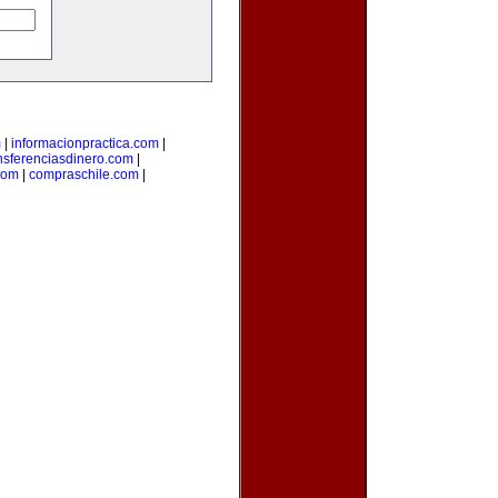
m
|
informacionpractica.com
|
nsferenciasdinero.com
|
com
|
compraschile.com
|