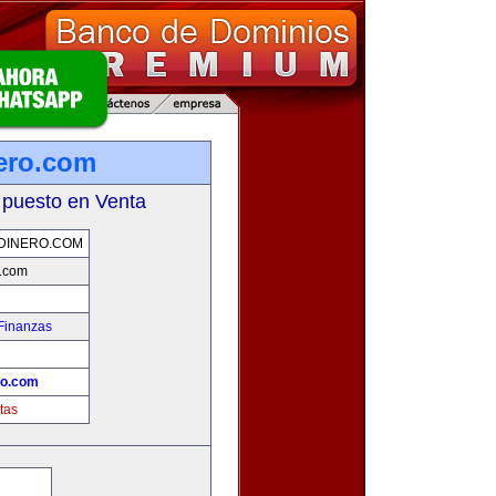
nero.com
 puesto en Venta
DINERO.COM
o.com
Finanzas
ro.com
tas