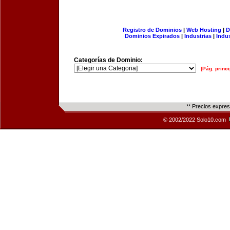
Registro de Dominios
|
Web Hosting
|
D
Dominios Expirados
|
Industrias
|
Indu
Categorías de Dominio:
[Pág. princi
** Precios expre
© 2002/2022 Solo10.com