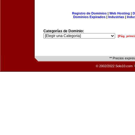
Registro de Dominios
|
Web Hosting
|
D
Dominios Expirados
|
Industrias
|
Indu
Categorías de Dominio:
[Pág. princi
** Precios expre
© 2002/2022 Solo10.com