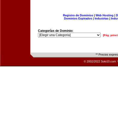
Registro de Dominios
|
Web Hosting
|
D
Dominios Expirados
|
Industrias
|
Indu
Categorías de Dominio:
[Pág. princi
** Precios expre
© 2002/2022 Solo10.com