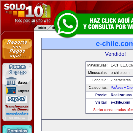
e-chile.co
Vendido!
Mayusculas:
E-CHILE.CO
Minusculas:
e-chile.com
Longitud:
7 caracteres
Categorias:
PaÃ­ses y Ci
Precio:
Realizar una 
Visitar!
e-chile.com
Serán consideradas ofer