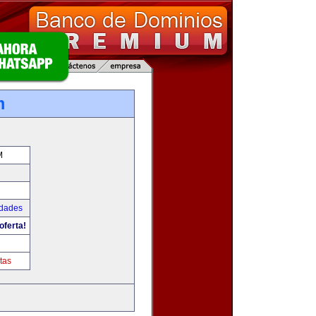
m
M
udades
oferta!
tas