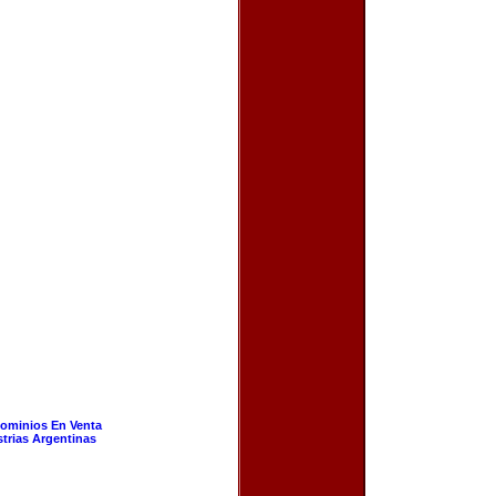
ominios En Venta
strias Argentinas