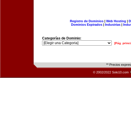
Registro de Dominios
|
Web Hosting
|
D
Dominios Expirados
|
Industrias
|
Indu
Categorías de Dominio:
[Pág. princi
** Precios expre
© 2002/2022 Solo10.com