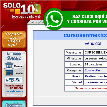
cursosenmexic
Vendido!
Mayusculas:
CURSOSENMEX
Minusculas:
cursosenmexico
Longitud:
14 caracteres
Categorias:
EducaciÃ³n
Precio:
Realizar una ofe
Visitar!
cursosenmexic
Serán consideradas ofer