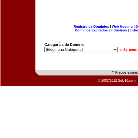
Registro de Dominios
|
Web Hosting
|
D
Dominios Expirados
|
Industrias
|
Indu
Categorías de Dominio:
[Pág. princi
** Precios expre
© 2002/2022 Solo10.com