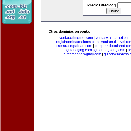
Precio Ofrecido $
Otros dominios en venta:
ventaporinternet.com
|
ventasviainternet.com
registroenbuscadores.com
|
ventamultinivel.c
camaraseguridad.com
|
comprandoenlared.co
guiabeijing.com
|
guiahongkong.com
|
a
directorioparaguay.com
|
guiadaempresa.