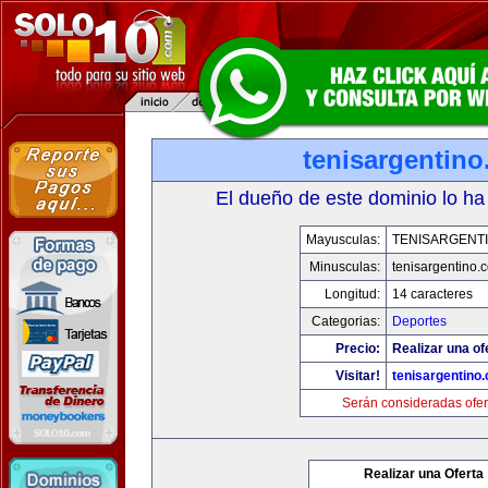
tenisargentin
El dueño de este dominio lo ha
Mayusculas:
TENISARGENT
Minusculas:
tenisargentino.
Longitud:
14 caracteres
Categorias:
Deportes
Precio:
Realizar una of
Visitar!
tenisargentino
Serán consideradas ofer
Realizar una Oferta