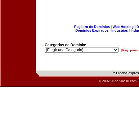
Registro de Dominios
|
Web Hosting
|
D
Dominios Expirados
|
Industrias
|
Indu
Categorías de Dominio:
[Pág. princi
** Precios expre
© 2002/2022 Solo10.com