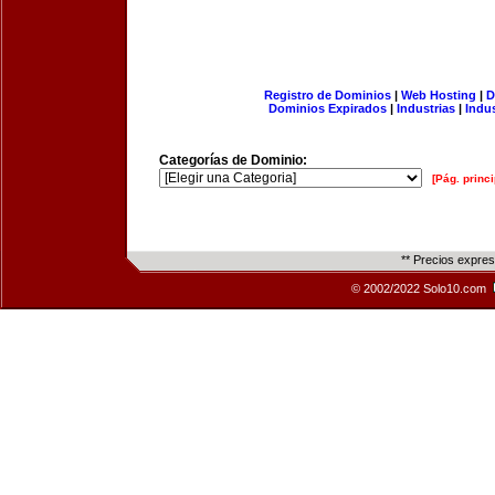
Registro de Dominios
|
Web Hosting
|
D
Dominios Expirados
|
Industrias
|
Indu
Categorías de Dominio:
[Pág. princi
** Precios expre
© 2002/2022 Solo10.com