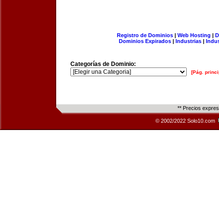
Registro de Dominios
|
Web Hosting
|
D
Dominios Expirados
|
Industrias
|
Indu
Categorías de Dominio:
[Pág. princi
** Precios expre
© 2002/2022 Solo10.com