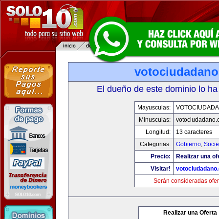
votociudadan
El dueño de este dominio lo ha
Mayusculas:
VOTOCIUDAD
Minusculas:
votociudadano
Longitud:
13 caracteres
Categorias:
Gobierno
,
Soci
Precio:
Realizar una of
Visitar!
votociudadano
Serán consideradas ofer
Realizar una Oferta