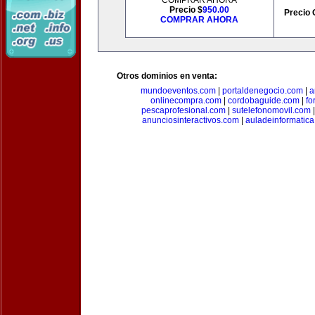
COMPRAR AHORA
Precio $
950.00
Precio 
COMPRAR AHORA
Otros dominios en venta:
mundoeventos.com
|
portaldenegocio.com
|
a
onlinecompra.com
|
cordobaguide.com
|
fo
pescaprofesional.com
|
sutelefonomovil.com
anunciosinteractivos.com
|
auladeinformatic