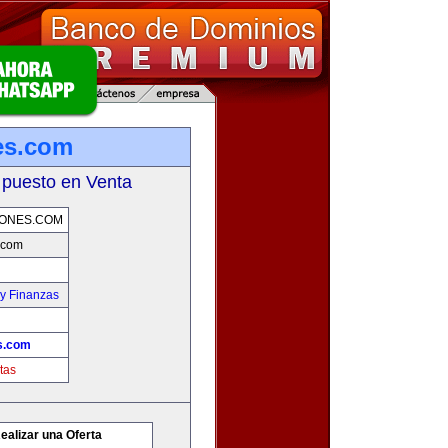
es.com
 puesto en Venta
IONES.COM
.com
y Finanzas
s.com
tas
ealizar una Oferta