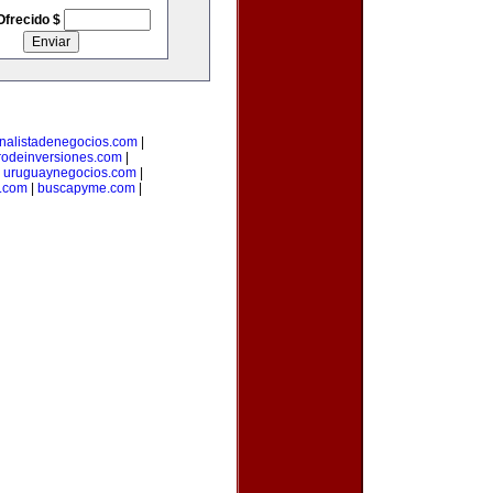
Ofrecido $
nalistadenegocios.com
|
rodeinversiones.com
|
|
uruguaynegocios.com
|
a.com
|
buscapyme.com
|