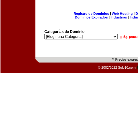
Registro de Dominios
|
Web Hosting
|
D
Dominios Expirados
|
Industrias
|
Indu
Categorías de Dominio:
[Pág. princi
** Precios expre
© 2002/2022 Solo10.com