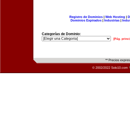
Registro de Dominios
|
Web Hosting
|
D
Dominios Expirados
|
Industrias
|
Indu
Categorías de Dominio:
[Pág. princi
** Precios expre
© 2002/2022 Solo10.com