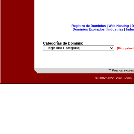
Registro de Dominios
|
Web Hosting
|
D
Dominios Expirados
|
Industrias
|
Indu
Categorías de Dominio:
[Pág. princi
** Precios expre
© 2002/2022 Solo10.com