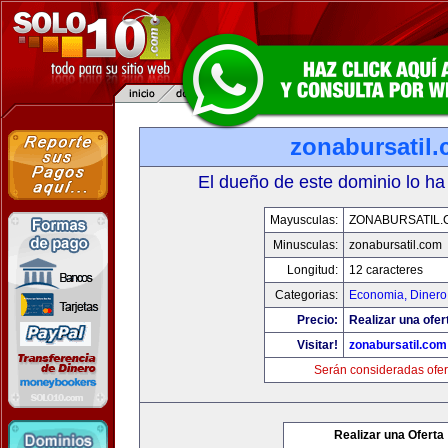
zonabursatil
El dueño de este dominio lo ha
Mayusculas:
ZONABURSATIL.
Minusculas:
zonabursatil.com
Longitud:
12 caracteres
Categorias:
Economia, Dinero
Precio:
Realizar una ofer
Visitar!
zonabursatil.com
Serán consideradas ofer
Realizar una Oferta