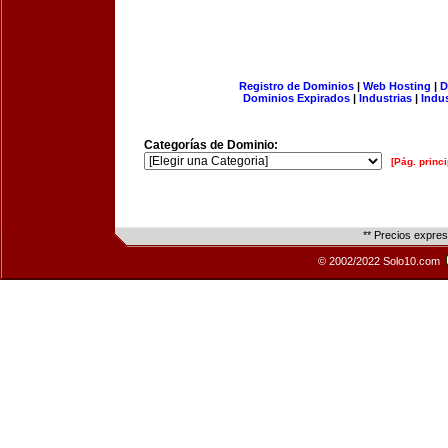
Registro de Dominios
|
Web Hosting
|
D
Dominios Expirados
|
Industrias
|
Indu
Categorías de Dominio:
[Pág. princi
** Precios expre
© 2002/2022 Solo10.com