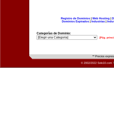
Registro de Dominios
|
Web Hosting
|
D
Dominios Expirados
|
Industrias
|
Indu
Categorías de Dominio:
[Pág. princi
** Precios expre
© 2002/2022 Solo10.com