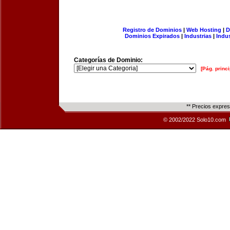
Registro de Dominios
|
Web Hosting
|
D
Dominios Expirados
|
Industrias
|
Indu
Categorías de Dominio:
[Pág. princi
** Precios expre
© 2002/2022 Solo10.com