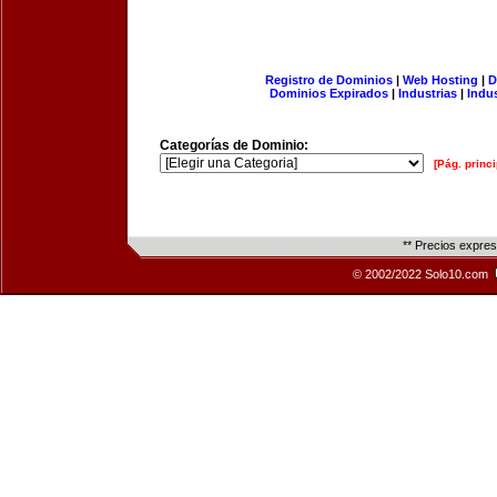
Registro de Dominios
|
Web Hosting
|
D
Dominios Expirados
|
Industrias
|
Indu
Categorías de Dominio:
[Pág. princi
** Precios expre
© 2002/2022 Solo10.com