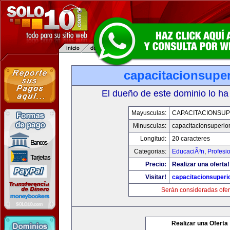
capacitacionsupe
El dueño de este dominio lo ha
Mayusculas:
CAPACITACIONSU
Minusculas:
capacitacionsuperio
Longitud:
20 caracteres
Categorias:
EducaciÃ³n
,
Profesi
Precio:
Realizar una oferta!
Visitar!
capacitacionsuperi
Serán consideradas ofer
Realizar una Oferta