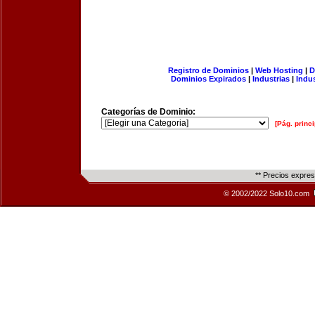
Registro de Dominios
|
Web Hosting
|
D
Dominios Expirados
|
Industrias
|
Indu
Categorías de Dominio:
[Pág. princi
** Precios expre
© 2002/2022 Solo10.com