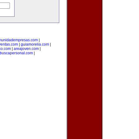
munidadempresas.com
|
ventas.com
|
guiamorelia.com
|
co.com
|
areajoven.com
|
buscapersonal.com
|