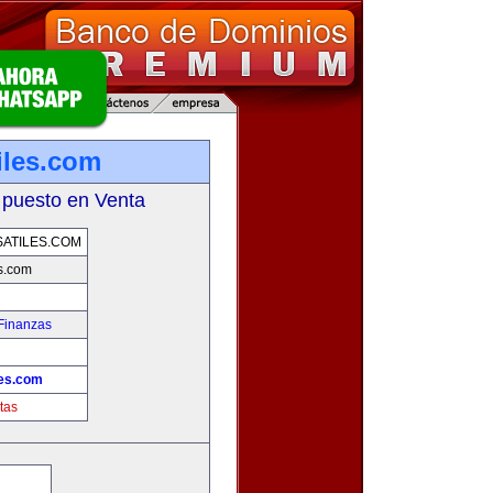
iles.com
 puesto en Venta
ATILES.COM
es.com
Finanzas
les.com
tas