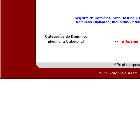
Registro de Dominios
|
Web Hosting
|
D
Dominios Expirados
|
Industrias
|
Indu
Categorías de Dominio:
[Pág. princi
** Precios expre
© 2002/2022 Solo10.com