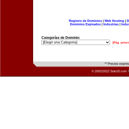
Registro de Dominios
|
Web Hosting
|
D
Dominios Expirados
|
Industrias
|
Indu
Categorías de Dominio:
[Pág. princi
** Precios expre
© 2002/2022 Solo10.com