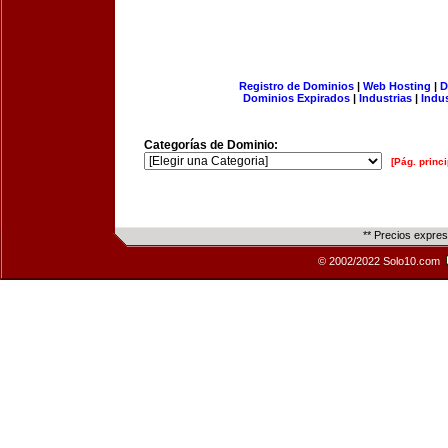
Registro de Dominios
|
Web Hosting
|
D
Dominios Expirados
|
Industrias
|
Indu
Categorías de Dominio:
[Pág. princi
** Precios expre
© 2002/2022 Solo10.com