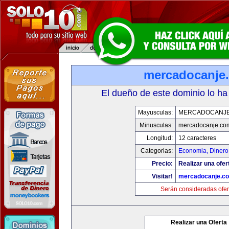
mercadocanje
El dueño de este dominio lo ha
Mayusculas:
MERCADOCANJ
Minusculas:
mercadocanje.co
Longitud:
12 caracteres
Categorias:
Economia, Dinero
Precio:
Realizar una ofer
Visitar!
mercadocanje.c
Serán consideradas ofer
Realizar una Oferta