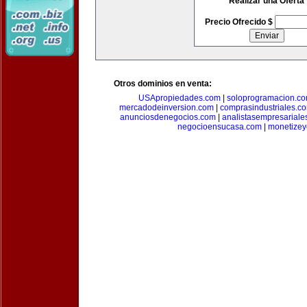
Realizar una Oferta
Precio Ofrecido $
Otros dominios en venta:
USApropiedades.com
|
soloprogramacion.c
mercadodeinversion.com
|
comprasindustriales.c
anunciosdenegocios.com
|
analistasempresariale
negocioensucasa.com
|
monetize