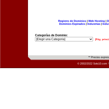
Registro de Dominios
|
Web Hosting
|
D
Dominios Expirados
|
Industrias
|
Indu
Categorías de Dominio:
[Pág. princi
** Precios expre
© 2002/2022 Solo10.com