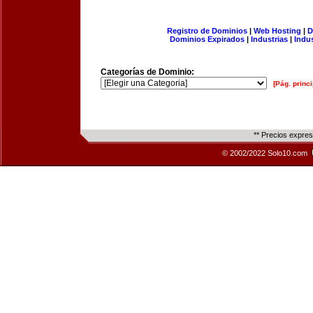
Registro de Dominios
|
Web Hosting
|
D
Dominios Expirados
|
Industrias
|
Indu
Categorías de Dominio:
[Pág. princi
** Precios expre
© 2002/2022 Solo10.com