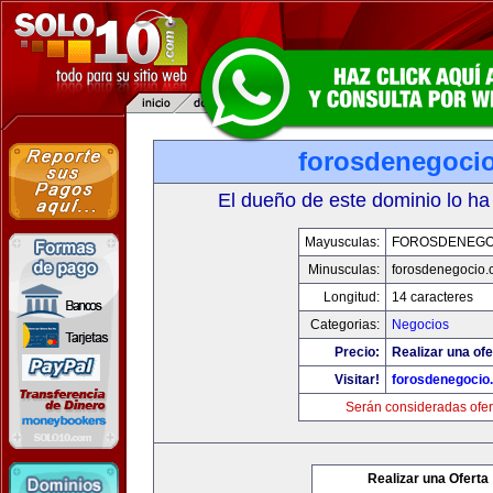
forosdenegoci
El dueño de este dominio lo ha
Mayusculas:
FOROSDENEGO
Minusculas:
forosdenegocio.
Longitud:
14 caracteres
Categorias:
Negocios
Precio:
Realizar una ofe
Visitar!
forosdenegocio
Serán consideradas ofer
Realizar una Oferta