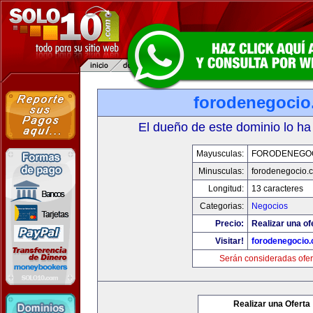
forodenegoci
El dueño de este dominio lo ha
Mayusculas:
FORODENEGO
Minusculas:
forodenegocio.
Longitud:
13 caracteres
Categorias:
Negocios
Precio:
Realizar una of
Visitar!
forodenegocio
Serán consideradas ofer
Realizar una Oferta