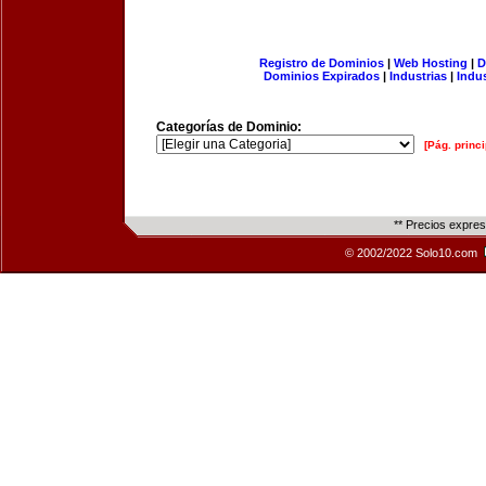
Registro de Dominios
|
Web Hosting
|
D
Dominios Expirados
|
Industrias
|
Indu
Categorías de Dominio:
[Pág. princi
** Precios expre
© 2002/2022 Solo10.com