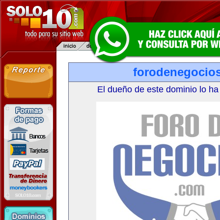
forodenegocio
El dueño de este dominio lo ha