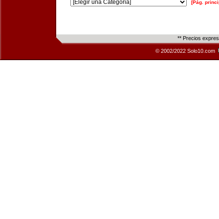
[Pág. princi
** Precios expre
© 2002/2022 Solo10.com