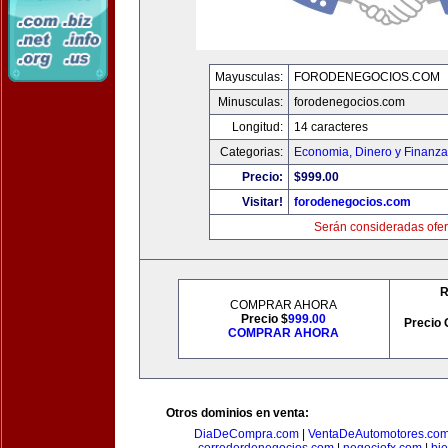
Mayusculas:
FORODENEGOCIOS.COM
Minusculas:
forodenegocios.com
Longitud:
14 caracteres
Categorias:
Economia, Dinero y Finanz
Precio:
$999.00
Visitar!
forodenegocios.com
Serán consideradas ofer
R
COMPRAR AHORA
Precio $
999.00
Precio 
COMPRAR AHORA
Otros dominios en venta:
DiaDeCompra.com
|
VentaDeAutomotores.co