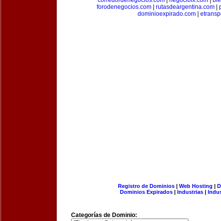
corredordenegocios.com
|
negociofx.com
|
bi
forodenegocios.com
|
rutasdeargentina.com
|
dominioexpirado.com
|
etransp
Registro de Dominios
|
Web Hosting
|
D
Dominios Expirados
|
Industrias
|
Indu
Categorías de Dominio: