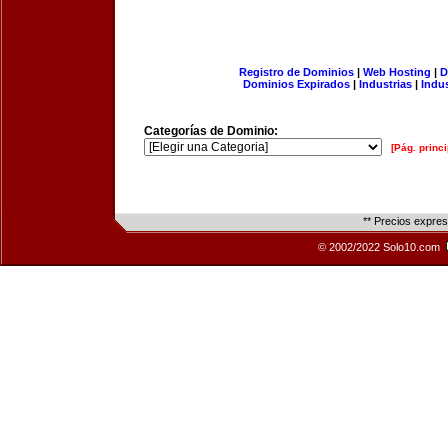
Registro de Dominios
|
Web Hosting
|
D
Dominios Expirados
|
Industrias
|
Indu
Categorías de Dominio:
[Pág. princi
** Precios expre
© 2002/2022 Solo10.com