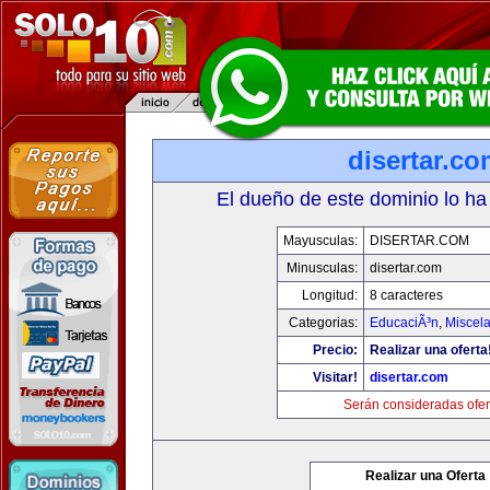
disertar.c
El dueño de este dominio lo ha
Mayusculas:
DISERTAR.COM
Minusculas:
disertar.com
Longitud:
8 caracteres
Categorias:
EducaciÃ³n
,
Miscela
Precio:
Realizar una oferta
Visitar!
disertar.com
Serán consideradas ofer
Realizar una Oferta