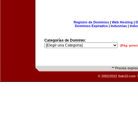
Registro de Dominios
|
Web Hosting
|
D
Dominios Expirados
|
Industrias
|
Indu
Categorías de Dominio:
[Pág. princi
** Precios expre
© 2002/2022 Solo10.com