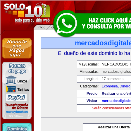
mercadosdigital
El dueño de este dominio lo ha
Mayusculas:
MERCADOSDIGIT
Minusculas:
mercadosdigitale
Longitud:
17 caracteres
Categorias:
Economia, Dinero
Precio:
Realizar una ofer
Visitar!
mercadosdigital
Serán consideradas ofer
Realizar una Oferta