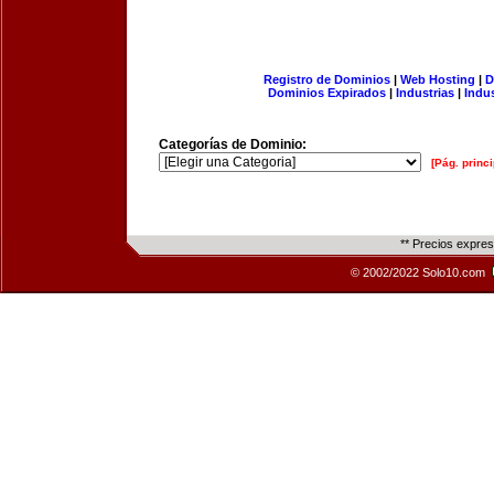
Registro de Dominios
|
Web Hosting
|
D
Dominios Expirados
|
Industrias
|
Indu
Categorías de Dominio:
[Pág. princi
** Precios expre
© 2002/2022 Solo10.com