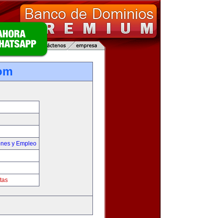
om
ones y Empleo
tas